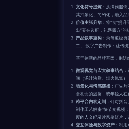
文化符号提炼
：从满族服饰
其抽象化、简约化，融入品
价值主张升华
：将“食”提
出“宴在边府，礼遇四方”的
产品叙事重构
：为每道经典
二、 数字广告制作：让传统基
基于创新的品牌基因，lk
微观视觉与宏大叙事结合
：
间（汤汁沸腾、烟火氤氲）
场景化与情感链接
：广告片
食礼盒的温馨，或年轻人在
跨平台内容定制
：针对抖音
制作工艺解密”快节奏视频
度的人文纪录片风格短片，
交互体验与数字资产
：利用