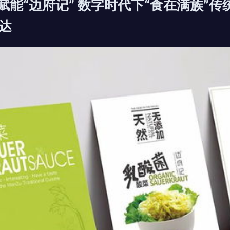
赋能“边府记” 数字时代下“食在满族”
达