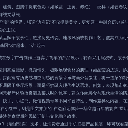
、建筑、图腾中提取色彩（如藏蓝、正黄、赤红）、纹样（如云卷纹
牌视觉系统。
升至“宴”的境界，强调“边府记”不仅提供美食，更复原一种融合历史感
核心主张。
菜品赋予故事性，链接历史传说、地域风物或制作工艺，使其成为可
因“动”起来、“活”起来
朗威在数字广告制作上摒弃了简单的产品展示，转而采用沉浸式、故事
运用高速摄影、微距镜头，极致展现食材的肌理（如晶莹的皮冻、酥
，搭配富有历史感与空间感的背景音乐与画外音叙述，将一道菜的制
不局限于餐厅场景，而是巧妙融入现代生活语境。例如，表现都市家庭
创意餐厅体验改良满族菜式时的惊喜，建立传统美食与现代生活的情
、快手、小红书、微信视频号等不同平台特性，制作差异化内容。在抖
；在小红书，则是图文并茂的“在边府记体验一场穿越百年的宴席”探
讲述美食背后的民族迁徙与文化融合故事。
AR（增强现实）技术，让消费者通过手机扫描产品包装，即可观看