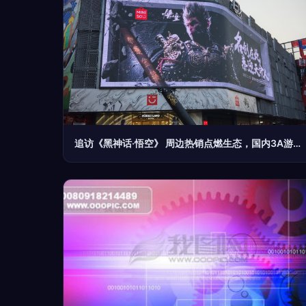
追访《黑神话·悟空》 周边热销点燃生态，国内3A游戏新立项激增折射产业觉醒