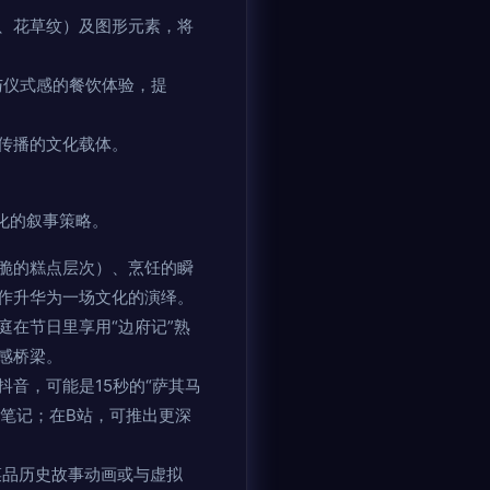
、花草纹）及图形元素，将
与仪式感的餐饮体验，提
传播的文化载体。
化的叙事策略。
脆的糕点层次）、烹饪的瞬
作升华为一场文化的演绎。
在节日里享用“边府记”熟
感桥梁。
音，可能是15秒的“萨其马
店笔记；在B站，可推出更深
菜品历史故事动画或与虚拟